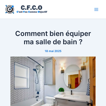
Aller
au
Main
contenu
Men
Comment bien équiper
ma salle de bain ?
18 mai 2025